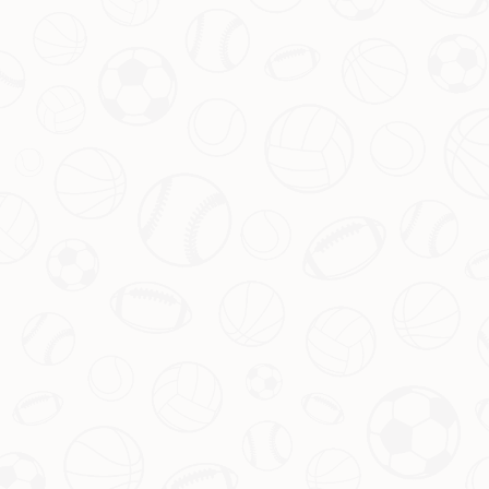
每一次改版都见证了球会的发展历程。尤其是在20世纪中期，
随着商业化的推进，royal madrid 更加注重バッジ的可视化
效果，通过优化
crown details in logo
, 使其既符合現代审
美，又不失傳統韵味。
相比之下，一些较小的 west league 球会，如 real
mallorca，尽管也有 “real” 称号，但其バッジ设计更偏向簡
約化处理。这或许与其资源、市场定位有关，但也从侧面反映了
不同 club 对 historical emblem 的理解与应用。
通过以上分析，我们可以看到，西甲队的
crown
emblematic design
, 不仅是视觉符号，更是歴史、文化与荣
耀的交织。它让每一支 ball team 在绿茵场上多了一份独特的
魅力，也让 fans 在支持自己心仪队伍时，多了一份对
tradition 的自豪感。
参考网站：
问鼎娱乐入口-APP下载地址| ez-wending.com