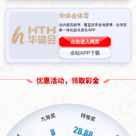
的情况也出现在其他西甲俱乐部，如皇家贝蒂斯、皇家社会等，
它们的隊徽同样以
クラウン
为元素，诉说着属于自己的荣耀故
事。
二、不同俱乐部的クラウン设
计风格
虽然许多西甲クラブ都以“Royal”命名，但各队的
クラウン
设计
却各具特色，反映了不同的地域文化和历史背景。
皇家马德里（Real Madrid）
：皇马的隊徽中，クラウ
ン位于字母“MCF”（Madrid Club de Fútbol）上方，
小巧而精致，配以蓝色条纹，展现出优雅与权威并存的气
质。这不仅体现了皇室的支持，也暗示了球队作为西班牙
足球霸主的地位。
皇家贝蒂斯（Real Betis）
：贝蒂斯的隊徽则将
クライン
置于一个绿色三角形内，与俱乐部的传统色彩相呼应。其
デザイン更显朴实，却不失庄重，仿佛诉说塞维利亚地区
的足球热情。
皇家社会（Real Sociedad）
：这支巴斯克地区的队
伍，将クライン与足球、旗帜等元素结合，既保留了伝