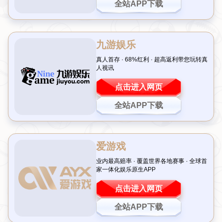
引言：探寻西甲队徽中的王者象征
在足球的世界里，队徽不仅仅是一个俱乐部的标识，更是其历
史、文化和荣耀的缩影。提到西甲联赛，许多球迷脑海中会浮现
出那些经典的队徽设计，尤其是部分俱乐部队徽中镶嵌的“皇冠”
元素。这种设计不仅彰显了球队的尊贵地位，还蕴含了深厚的文
化背景。今天，我们就来聊聊
西甲队徽皇冠
背后的故事，带你走
进这些标志中隐藏的王者风范。
一、西甲队徽皇冠的起源与意
义
在西班牙足球的历史长河中，
西甲队徽皇冠
并不是随意添加的装
饰，而是有着深刻的历史根源。西班牙作为曾经的君主制国家，
皇室文化对社会各领域影响深远，足球也不例外。一些俱乐部因
与皇室有密切联系，或曾受到国王的特别恩赐，而被允许在隊徽
上使用
皇家
（Real）称号，并加入象征至高权力的
皇冠
图案。
以皇家马德里为例，其隊徽中的
金色小冠
不仅是装饰，更代表着
クラブ自1902年获得“皇家”称号后的特殊身份。这种设计不仅提
升了品牌辨识度，也让球迷对球队的历史传承充满敬意。而类似