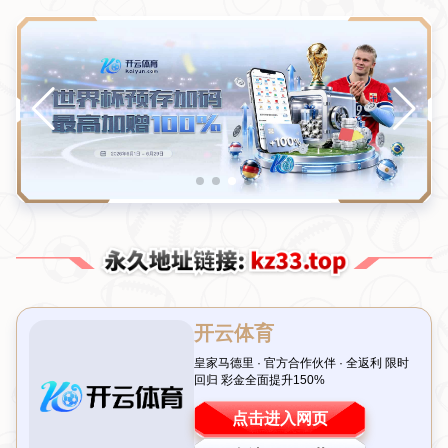
新闻资讯
网站首页
新闻资讯
2025-11-
13T08:34:50+08:00
西甲队徽上的王冠象征