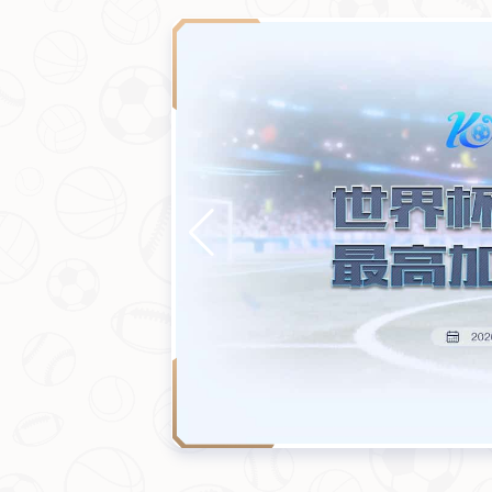
新闻资讯
网站首页
新闻资讯
2025-
12-
29T08:33:04+08:00