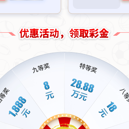
后，许多球迷和业内人士对此表示理解。一位长
经证明了自己的能力，他的下一站很可能是更大
教练潜力的普遍认可。
挑战与机遇并存
是一次重大损失。他在任期间，不仅提升了球队
，如弗洛里安·维尔茨这样的潜力新星。如今，
到一位合适的接班人，以维持现有的战术体系和
可能会导致球队成绩下滑，甚至影响球员士气。
上，不少俱乐部通过教练更替实现了战术革新，
拉后开启了新的王朝时代。对于勒沃库森来说，选择
或许能让球队迈上新的台阶。