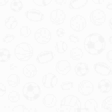
足球的速度，正好契合巴萨的哲学。如
他或许能重现梅西时代的辉煌。对于球
更是看到一位真正的领袖诞生。
参考链接：
PG模拟器在线进入-电子游戏
联系方式
18715140049
admin@sports-zh-im.com