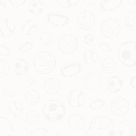
果能在接下来的赛季中逐步承担更重要的职责，
迷而言，期待的不只是他在场上的进球或助攻，
APP下载| PG Game
网站栏目
关于IM体育
新闻资讯
案例展示
咨询我们