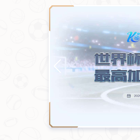
新闻资讯
网站首页
新闻资讯
2026-
07-
04T08:37:53+08:00