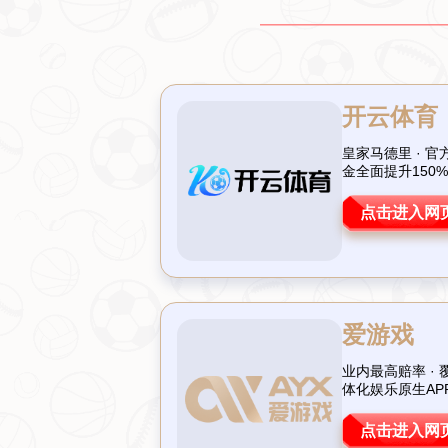
范巴斯滕：亚马尔
球队核心
引言：天才少年亚马尔的未来之路
在足坛，年轻球员的成长总是备受瞩目
作为巴塞罗那的希望之星，亚马尔在球
前锋范巴斯滕最近提出了一针见血的看
一观点引发了广泛讨论，也让我们不禁
责任？本文将围绕这一主题，探讨 Ya
砥柱。
一、范巴斯滕的观点：核心角色的重要
范巴斯滕作为世界足坛的传奇人物，他
Yamaal 这样的年轻球员，如果拥
或替补奇兵，而应被赋予更多的战术自
不仅是技术担当，更是精神领袖。范巴