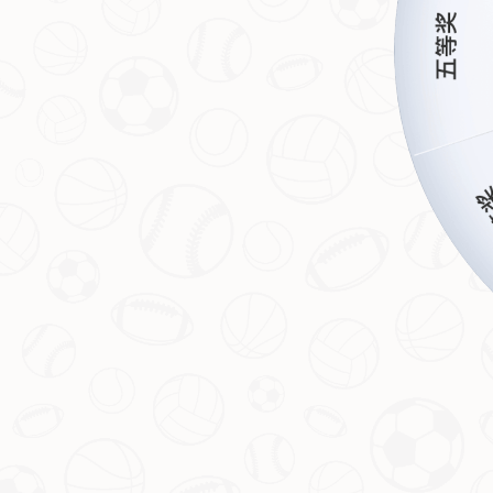
以历史为例，梅西在年轻时就被巴萨大
教练组对他的信任让他迅速成长为世界
视野和临门一脚，已经展现出超龄的表
能更快兑现天赋。