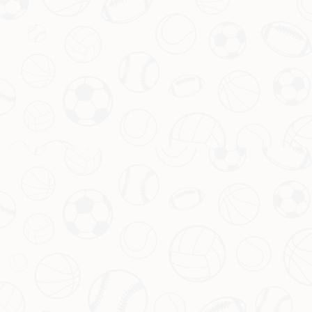
露，曼联高层与B费保持了密切联系，确保他感受到被重视。这
种情感上的纽带，往往比任何金钱报价都更能打动人心。可以
说，*“B费对 ман聯感到滿意”*并非一句空话，而是建立在双方
互信基础上的结果。