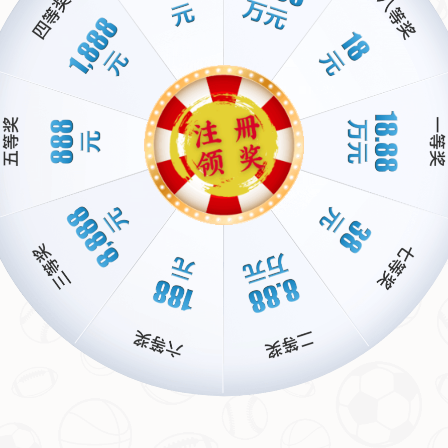
有价值
我们可以参考一些类似案例，来理解像B费这样的球员为何选择
留下。以利物浦传奇杰拉德为例，尽管当年切尔西和皇马都曾向
他抛出橄榄枝，但杰拉德始终坚守安菲尔德，用一生的忠诚书写
了属于自己的传奇。同样地，
B费的选择或许也体现了现代足球
中稀缺的价值观——对俱乐部的深厚感情
。
当然，这并不意味着金钱毫无吸引力。对于一些职业生涯进入尾
声的球员，选择高薪合同无可厚非。但对于正值巅峰期的球星来
说，如同
B费安心留队
的态度，他们更倾向于追求竞技层面的成
就，而非单纯的经济利益。
曼联如何留住核心球员
从另一个角度看，曼联成功留下B费，也反映了俱乐部在管理上
的进步。过去几年，红魔曾因内部混乱失去了一些重要球员，但
如今通过改善训练设施、优化战术体系以及明确重建目标，逐渐
恢复了吸引力。尤其是主教练滕哈赫的上任，让包括B费在内的
球员看到了复兴的可能性。
此外，俱乐部与球员之间的沟通也至关重要。据内部消息人士透