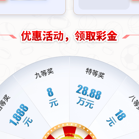
有期徒刑
20年
，这一量刑体现了司法对足球领
在担任俱乐部及国家队教练期间，利用职务便利
，直接损害了体育竞技的公平性。而陈戌源的判
包括滥用职权、贪污等，涉案金额巨大。这一结
业的警示：任何触碰法律红线的人都将付出沉重
思
而是行业“潜规则”的缩影。据披露，他在执教某
选拔和比赛安排，以换取个人利益。这种行为不
迷对比赛结果产生质疑。类似的情况在其他俱乐
高层管理者，非但没有制止，反而纵容甚至参与
案例表明，“足坛反腐”不仅要惩治个体，更需从