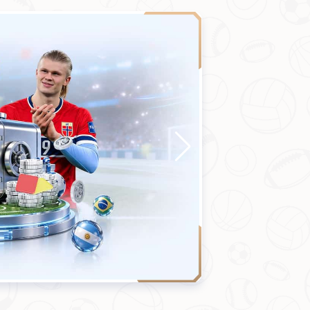
min@sports-zh-im.com
请拨打:027-9718142
M体育
案例展示
新闻资讯
咨询我们
热门新闻