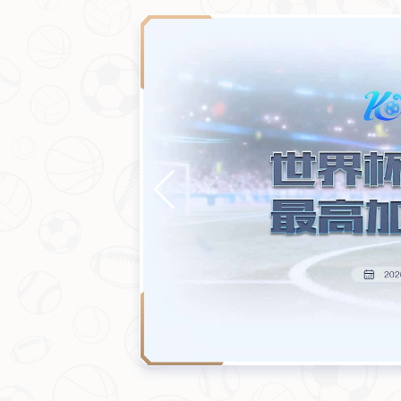
新闻资讯
网站首页
新闻资讯
2026-
01-
12T08:32:33+08:00