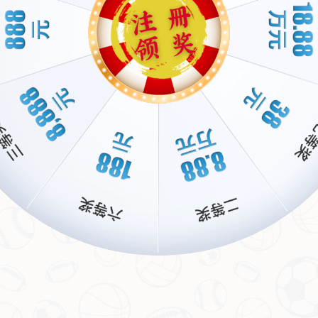
一次深刻洗礼。从李铁到陈戌源，从基层教练到
度。然而，重拳打击只是第一步，如何重建球迷
任务。未来，中国足球需要在管理透明度、人才
立完善的监管机制，才能让“ footbll
的词汇不再与这项运动挂钩。同时，也希望更多从业者
育精神。
许多球迷表示，虽然对李铁和陈戌源的处罚感到
举。有网友评论：“只有清理掉这些害群之马，
对年轻球员的教育，避免他们步入歧途。可以看
争，更是关乎公众信任和民族情感的大事。