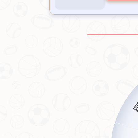
反腐”成为社会热议焦点。
二、一审判决：重拳出击震慑腐败
在一审判决中，李铁因多项罪名被判处
域违法行为的严厉态度。据了解，李铁
收受巨额贿赂，甚至涉及比赛结果操控
决更为严厉，被判处
无期徒刑
，其罪名
果不仅是对个人的惩罚，更是对整个行
代价。
三、典型案例解析：从个人到行业的反
以李铁案为例，其腐败行为并非个例，
俱乐部时，曾通过不正当手段影响球员
仅破坏了球队内部的公平环境，也让球
部和赛事中也时有发生，而陈戌源作为
其中，进一步加剧了问题的恶化。这些
制度层面进行彻底改革。
四、对中国足球未来的启示与期待