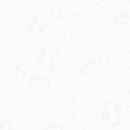
刘国梁：奥运乒乓球扩至六金，国乒迎来双重考验与
机遇
欧冠进球国家排名：巴西以244球领跑，法国与西班
牙紧追不舍
2020中超联赛完整赛程表及比赛时间一览
SGA空砍52分不敌勇士，雷霆补强窗口即将关闭？
【英超】萨拉赫独中两元，利物浦力克伯恩茅斯2-
0，领跑优势扩大至9分
体彩高频开奖时间优化，用户满意度提升