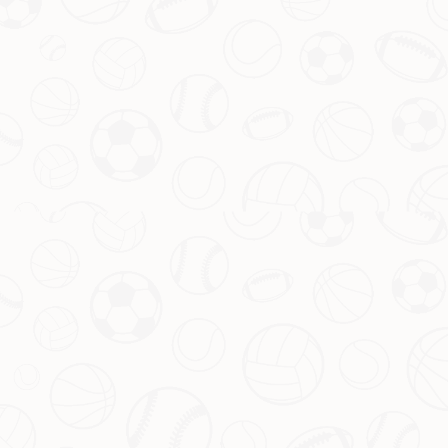
案例解析：AI如何解决争议判罚
以2023年某场季后赛为例，一次关键的走步违例判定引发了广
泛争议，最终回放显示主裁的视角存在盲区，导致误判。如果当
时的主裁曾通过
AI模拟场景
接受过类似情境的反复练习，或许能
在第一时间捕捉到违例动作，避免后续的风波。AI training 通
过构建无数类似案例，让 referees 在面对复杂情况时更加从
容，不再仅依赖直觉，而是基于大量的实践经验做出更精准的决