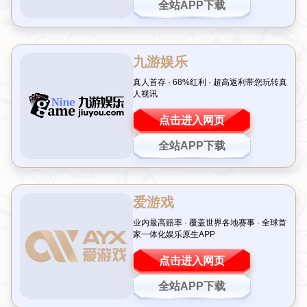
拟场景
开启裁判培训新篇章：AI技术助力精准判罚
在篮球这项快节奏、高对抗的运动中，裁判的每一次判罚都可能
影响比赛的结果甚至球队的命运。然而，传统裁判培训方式往往
受限于真实比赛场景的不可控性和资源限制，难以全面提升裁判
的临场应变能力。如今，NBA官方宣布了一项突破性举措——
首
次在裁判培训中引入AI模拟场景
，这一技术的应用不仅为裁判员
提供了更贴近实战的训练环境，也标志着体育行业与科技融合的
新里程碑。让我们一起探讨这一创新如何改变NBA的判罚质量，
以及它背后的深远意义。
AI模拟场景：重现赛场复杂情境
在过去，NBA裁判的培训主要依赖于视频回放分析和实地演练，
但这些方法往往无法完全模拟比赛中的高压环境和瞬息万变的局
面。而
AI模拟场景
的引入，则通过先进的算法和虚拟现实技术，
重现了真实的比赛情境。无论是球员之间的身体接触、快速突破
中的犯规判断，还是关键时刻的争议哨声，AI都能以极高的仿真
度还原，让 referee 在虚拟环境中反复练习。
例如，在一次模拟训练中，系统可能会设定一个第四节最后两秒