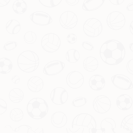
定。
未来展望：AI与体育行业的深度融合
随着技术的不断进步，可以预见的是，AI 将不仅仅局限于 NBA
referee training，可能还会扩展到其他领域，如球员战术分
析、伤病预防等。对于 fans 和从业者而言，这种变化意味着更
高质量的比赛体验和更透明的竞技环境。而对于 referees，AI
simulation 不只是工具，更像是他们的“虚拟教练”，帮助他们
在每一个哨声背后，都能展现出专业与自信。
通过这次革新，我们看到了科技如何为传统体育注入新的活力，
也期待未来有更多类似的创新，为篮球乃至整个体育世界带来更
多惊喜。
热门网站：
金宝博官方最新入口网址-APP下载 188 Sports
热门新闻